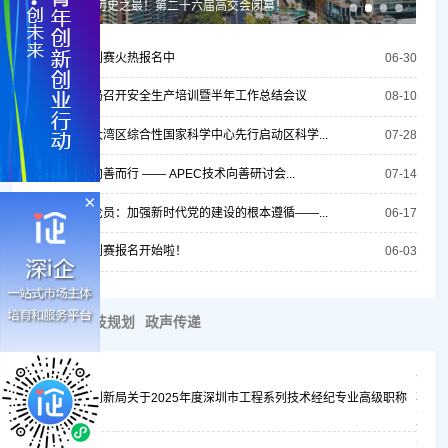
1200亿！历史之最！第二十六届高交会闭幕！
第十八届深创赛火热报名中
06-30
市科技创新局召开安全生产培训暨半年工作总结会议
08-10
深莞协同！大湾区综合性国家科学中心先行启动区科学...
07-28
共识驱动，向善而行 —— APEC技术向善研讨会...
07-14
×
人民日报评论员：加强新时代党的建设的根本遵循——...
06-17
第十八届深创赛报名开始啦！
06-03
通知公告
科技规划
政声传递
深圳
的通..
2026
委员会
深圳市科技创新局关于2025年度深圳市工程系列技术经纪专业高级职称
评审...
2026-08-07
深圳
单的通.
2026