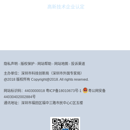
通知公告
深圳市科技创新委员会关于征集重大科技项目评审
高新技术企业认定
专家库备选专家的通知
信息发布时间：2023-05-04
通知公告
深圳市科技创新委员会关于发布《科技型中小微企
业贷款贴息贴保项目入库申请指南》的通知
信息发布时间：2022-11-24
通知公告
深圳市科技创新委员会关于发布2022年度技术攻
关重大项目申请指南的通知
信息发布时间：2022-08-01
隐私声明
-
版权保护
-
网站帮助
-
网站地图
-
投诉渠道
主办单位：深圳市科技创新局（深圳市外国专家局）
通知公告
深圳市科技创新委员会关于发布《2023年度深圳
@2018 版权所有 Copyright@2018. All rights reserved.
市科技型中小微企业贷款贴息贴保资助项目申请指南》的通知
信息发布时间：2022-11-24
网站标识码：4403000018
粤ICP备18010673号-1
粤公网安备
44030402002884号
通知公告
深圳市科技创新局关于发布《2024年度基础研究
通讯地址：深圳市福田区福中三路市民中心C区五楼
专项（深圳市自然科学基金）重点项目申请指南》的通知
信息发布时间：2024-11-20
通知公告
深圳市科技创新委员会关于2023年度深圳市科学
技术奖四类奖项提名工作的通知