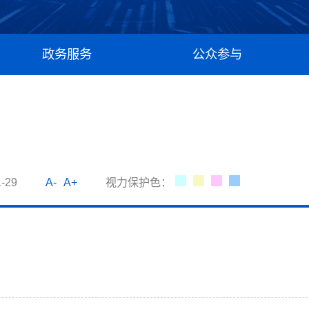
政务服务
公众参与
-29
A-
A+
视力保护色：