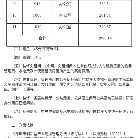
9
916
办公室
333.51
10
1008
办公室
281.01
11
1010
办公室
240.87
合计
2898.14
（三）租金：45元/平方米/月。
（四）租期：5年。
（五）装修免租期：1个月。免租期间入驻单位须按时支付租赁房屋的物业
管理费、水电费及因使用租赁房屋所产生的其他费用。
（六）物业管理：管理费用按公开招标确定的软件大厦物业管理费中标单价
及承租建筑面积计算，按月收取。服务内容包括智能门禁、智能安防、智能车
库、园区一卡通等。
（七）装修：各层电梯厅、公共走道、公共卫生间等公共区域已装修；研发
办公用房已经简装。
（八）其他费用：中央空调费及水电费等其他费用按软件大厦统一标准另行
收取。
二、政策依据
《深圳市创新型产业用房管理办法（修订版）》（深府办规〔2021〕1