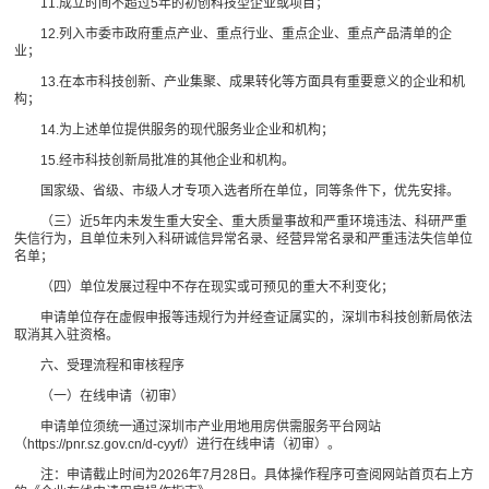
11.成立时间不超过5年的初创科技型企业或项目；
12.列入市委市政府重点产业、重点行业、重点企业、重点产品清单的企
业；
13.在本市科技创新、产业集聚、成果转化等方面具有重要意义的企业和机
构；
14.为上述单位提供服务的现代服务业企业和机构；
15.经市科技创新局批准的其他企业和机构。
国家级、省级、市级人才专项入选者所在单位，同等条件下，优先安排。
（三）近5年内未发生重大安全、重大质量事故和严重环境违法、科研严重
失信行为，且单位未列入科研诚信异常名录、经营异常名录和严重违法失信单位
名单；
（四）单位发展过程中不存在现实或可预见的重大不利变化；
申请单位存在虚假申报等违规行为并经查证属实的，深圳市科技创新局依法
取消其入驻资格。
六、受理流程和审核程序
（一）在线申请（初审）
申请单位须统一通过深圳市产业用地用房供需服务平台网站
（https://pnr.sz.gov.cn/d-cyyf/）进行在线申请（初审）。
注：申请截止时间为2026年7月28日。具体操作程序可查阅网站首页右上方